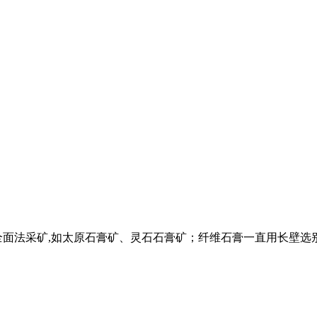
全面法采矿,如太原石膏矿、灵石石膏矿；纤维石膏一直用长壁选