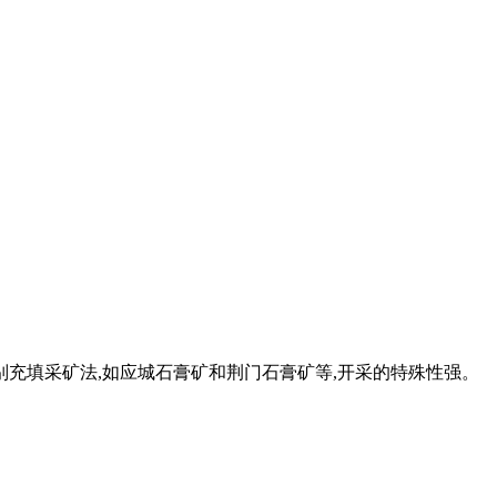
别充填采矿法,如应城石膏矿和荆门石膏矿等,开采的特殊性强。