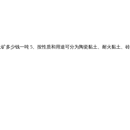
矿多少钱一吨 5、按性质和用途可分为陶瓷黏土、耐火黏土、砖瓦 黏土