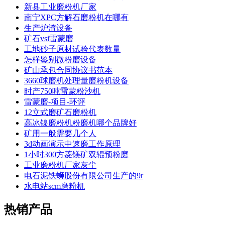
新县工业磨粉机厂家
南宁XPC方解石磨粉机在哪有
生产炉渣设备
矿石vsi雷蒙磨
工地砂子原材试验代表数量
怎样鉴别微粉磨设备
矿山承包合同协议书范本
3660球磨机处理量磨粉机设备
时产750吨雷蒙粉沙机
雷蒙磨-项目-环评
12立式磨矿石磨粉机
高冰镍磨粉机粉磨机哪个品牌好
矿用一般需要几个人
3d动画演示中速磨工作原理
1小时300方菱镁矿双辊预粉磨
工业磨粉机厂家灰尘
电石泥铁蛳股份有限公司生产的9r
水电站scm磨粉机
热销产品