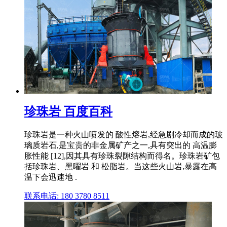
珍珠岩 百度百科
珍珠岩是一种火山喷发的 酸性熔岩,经急剧冷却而成的玻
璃质岩石,是宝贵的非金属矿产之一,具有突出的 高温膨
胀性能 [12],因其具有珍珠裂隙结构而得名。珍珠岩矿包
括珍珠岩、黑曜岩 和 松脂岩。当这些火山岩,暴露在高
温下会迅速地 .
联系电话: 180 3780 8511