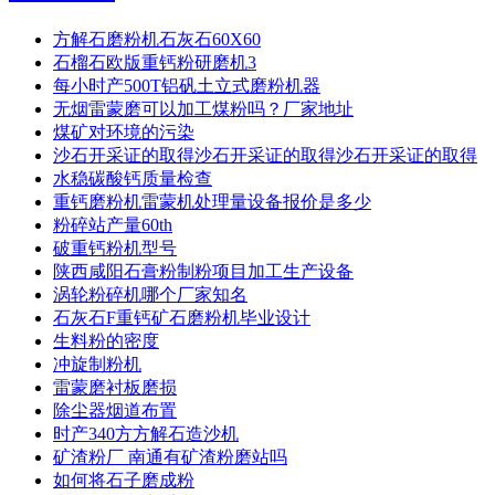
方解石磨粉机石灰石60X60
石榴石欧版重钙粉研磨机3
每小时产500T铝矾土立式磨粉机器
无烟雷蒙磨可以加工煤粉吗？厂家地址
煤矿对环境的污染
沙石开采证的取得沙石开采证的取得沙石开采证的取得
水稳碳酸钙质量检查
重钙磨粉机雷蒙机处理量设备报价是多少
粉碎站产量60th
破重钙粉机型号
陕西咸阳石膏粉制粉项目加工生产设备
涡轮粉碎机哪个厂家知名
石灰石F重钙矿石磨粉机毕业设计
生料粉的密度
冲旋制粉机
雷蒙磨衬板磨损
除尘器烟道布置
时产340方方解石造沙机
矿渣粉厂 南通有矿渣粉磨站吗
如何将石子磨成粉