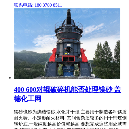
联系电话: 180 3780 8511
400 600对辊破碎机能否处理镁砂 盖
德化工网
镁砂也称为烧结镁砂,水化才干强,主要用于制造各种镁质
耐火砖、不定形耐火材料, 其间含杂质较多的用于铺炼钢
钢炉底,一般纯度越高价值就越高,要想完成这些用处就需