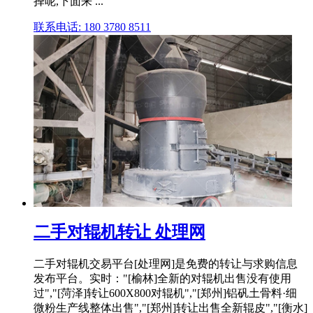
择呢,下面来 ...
联系电话: 180 3780 8511
二手对辊机转让 处理网
二手对辊机交易平台[处理网]是免费的转让与求购信息
发布平台。实时："[榆林]全新的对辊机出售没有使用
过","[菏泽]转让600X800对辊机","[郑州]铝矾土骨料·细
微粉生产线整体出售","[郑州]转让出售全新辊皮","[衡水]