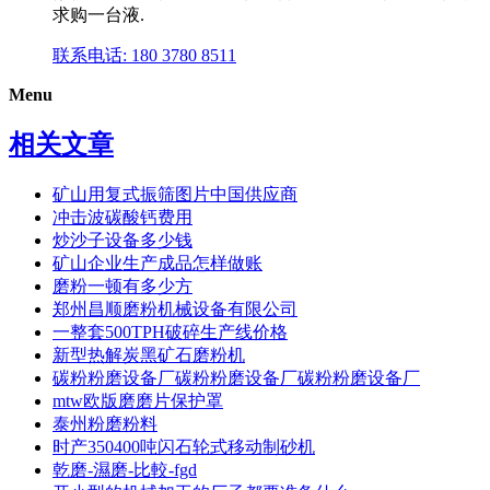
求购一台液.
联系电话: 180 3780 8511
Menu
相关文章
矿山用复式振筛图片中国供应商
冲击波碳酸钙费用
炒沙子设备多少钱
矿山企业生产成品怎样做账
磨粉一顿有多少方
郑州昌顺磨粉机械设备有限公司
一整套500TPH破碎生产线价格
新型热解炭黑矿石磨粉机
碳粉粉磨设备厂碳粉粉磨设备厂碳粉粉磨设备厂
mtw欧版磨磨片保护罩
泰州粉磨粉料
时产350400吨闪石轮式移动制砂机
乾磨-濕磨-比較-fgd