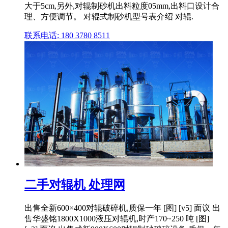
大于5cm,另外,对辊制砂机出料粒度05mm,出料口设计合
理、方便调节。 对辊式制砂机型号表介绍 对辊.
联系电话: 180 3780 8511
二手对辊机 处理网
出售全新600×400对辊破碎机,质保一年 [图] [v5] 面议 出
售华盛铭1800X1000液压对辊机,时产170~250 吨 [图]