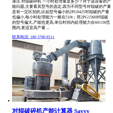
液压 对辊破碎机 一小时处理量是多少？对于该设备的产
能问题,主要看其型号的选定,因为不同型号对辊破的产量
是有一定区别的,比如型号偏小的2PG0425对辊破的产量
也偏小,每小时处理能力一般在510t；而2PG1560对辊破
的型号偏大,产能也更高,单位时间内处理能力在60110t范
围内,更适宜高产量 ...
联系电话: 180 3780 8511
对辊破碎机产能计算器 Savvy