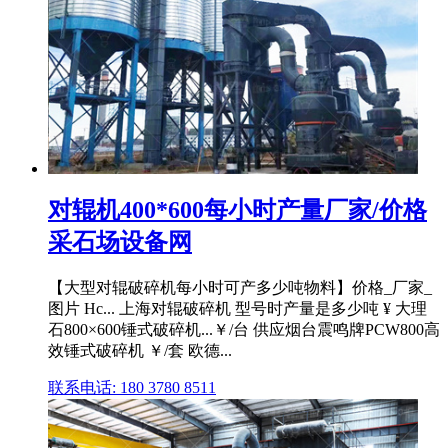
对辊机400*600每小时产量厂家/价格
采石场设备网
【大型对辊破碎机每小时可产多少吨物料】价格_厂家_
图片 Hc... 上海对辊破碎机 型号时产量是多少吨 ¥ 大理
石800×600锤式破碎机...￥/台 供应烟台震鸣牌PCW800高
效锤式破碎机 ￥/套 欧德...
联系电话: 180 3780 8511