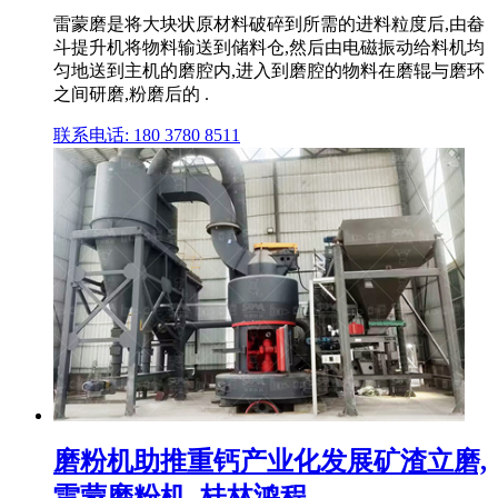
雷蒙磨是将大块状原材料破碎到所需的进料粒度后,由畚
斗提升机将物料输送到储料仓,然后由电磁振动给料机均
匀地送到主机的磨腔内,进入到磨腔的物料在磨辊与磨环
之间研磨,粉磨后的 .
联系电话: 180 3780 8511
磨粉机助推重钙产业化发展矿渣立磨,
雷蒙磨粉机_桂林鸿程