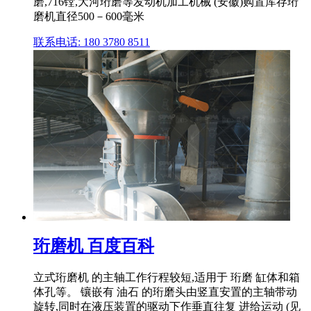
磨,716镗,大河珩磨等发动机加工机械 (安徽)购置库存珩
磨机直径500－600毫米
联系电话: 180 3780 8511
珩磨机 百度百科
立式珩磨机 的主轴工作行程较短,适用于 珩磨 缸体和箱
体孔等。 镶嵌有 油石 的珩磨头由竖直安置的主轴带动
旋转,同时在液压装置的驱动下作垂直往复 进给运动 (见