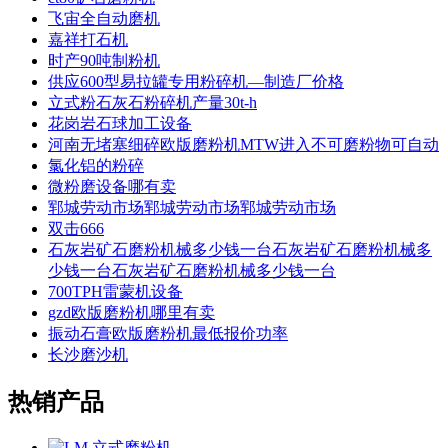
飞宙全自动磨机
嘉祥打石机
时产90吨制粉机
供应600型易拉罐专用粉碎机—制造厂价格
立式粉石灰石粉碎机产量30t-h
花岗岩石球加工设备
河南无堵塞细碎欧版磨粉机MTW进入不可磨粉物可自动
氯化铝的粉碎
微粉磨设备哪有卖
郓城劳动市场郓城劳动市场郓城劳动市场
双击666
石灰岩矿石磨粉机械多少钱一台石灰岩矿石磨粉机械多
少钱一台石灰岩矿石磨粉机械多少钱一台
700TPH雷蒙机设备
gzd欧版磨粉机哪里有卖
振动石膏欧版磨粉机最低报价功率
长沙磨沙机
热销产品