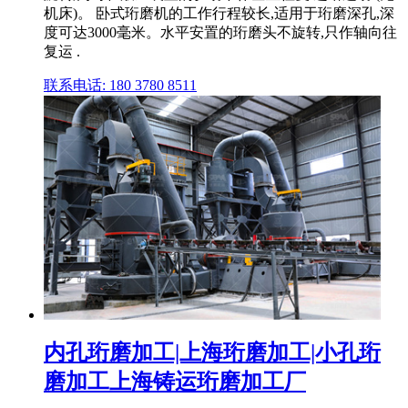
机床)。 卧式珩磨机的工作行程较长,适用于珩磨深孔,深
度可达3000毫米。水平安置的珩磨头不旋转,只作轴向往
复运 .
联系电话: 180 3780 8511
内孔珩磨加工|上海珩磨加工|小孔珩
磨加工上海铸运珩磨加工厂