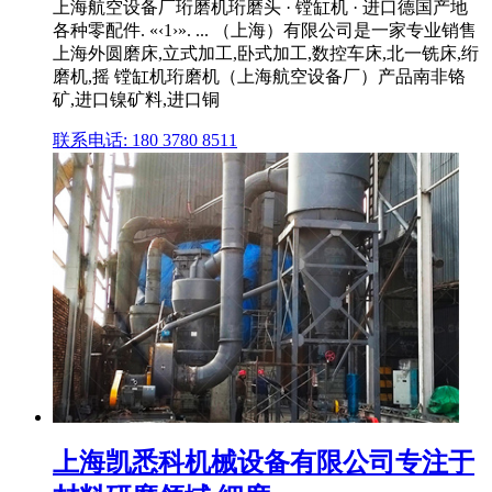
上海航空设备厂珩磨机珩磨头 · 镗缸机 · 进口德国产地
各种零配件. «‹1›». ... （上海）有限公司是一家专业销售
上海外圆磨床,立式加工,卧式加工,数控车床,北一铣床,绗
磨机,摇 镗缸机珩磨机（上海航空设备厂）产品南非铬
矿,进口镍矿料,进口铜
联系电话: 180 3780 8511
上海凯悉科机械设备有限公司专注于