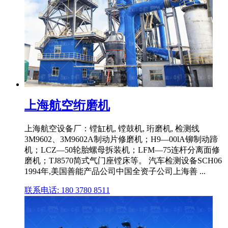
上海航空绗磨机
上海航空设备厂：镗缸机, 镗鼓机, 珩磨机, 检测线
3M9602、3M9602A制动片修磨机；H9—00lA铆制动蹄
机；LCZ—50轮胎螺母拆装机；LFM—75连杆分离面修
磨机；TJ8570简式气门座镗床等。 汽车检测设备SCH06
1994年,美国善能产品公司中国全资子公司上海善 ...
联系电话: 180 3780 8511