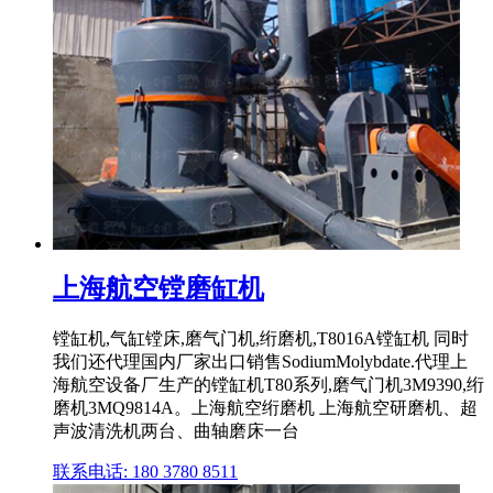
上海航空镗磨缸机
镗缸机,气缸镗床,磨气门机,绗磨机,T8016A镗缸机 同时
我们还代理国内厂家出口销售SodiumMolybdate.代理上
海航空设备厂生产的镗缸机T80系列,磨气门机3M9390,绗
磨机3MQ9814A。上海航空绗磨机 上海航空研磨机、超
声波清洗机两台、曲轴磨床一台
联系电话: 180 3780 8511