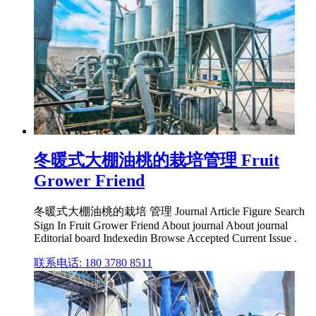
冬暖式大棚油桃的栽培管理 Fruit
Grower Friend
冬暖式大棚油桃的栽培 管理 Journal Article Figure Search
Sign In Fruit Grower Friend About journal About journal
Editorial board Indexedin Browse Accepted Current Issue .
联系电话: 180 3780 8511