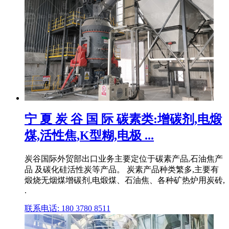
宁 夏 炭 谷 国 际 碳素类:增碳剂,电煅
煤,活性焦,K型糊,电极 ...
炭谷国际外贸部出口业务主要定位于碳素产品,石油焦产
品 及碳化硅活性炭等产品。 炭素产品种类繁多,主要有
煅烧无烟煤增碳剂,电煅煤、石油焦、各种矿热炉用炭砖,
.
联系电话: 180 3780 8511