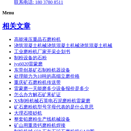
联系电话: 180 3780 8511
Menu
相关文章
高能液压重晶石磨粉机
浇筑混凝土机械浇筑混凝土机械浇筑混凝土机械
工业磨粉机厂家开采企划书
制粉设备的石粉
jys6020雷蒙磨
东莞创基矿石制粉机器设备
处理能力为10吨的高细立磨价格
重庆矿石磨粉机传送带
雷蒙磨一天能磨多少设备报价是多少
怎么办方解石矿釆矿证
XS制粉机械石英电石泥磨粉机雷蒙磨
矿石磨粉机型号字母代表的是什么意思
大理石喷砂机
整套铅磨粉生产线机械设备
矿山用重质钙磨粉机焊接