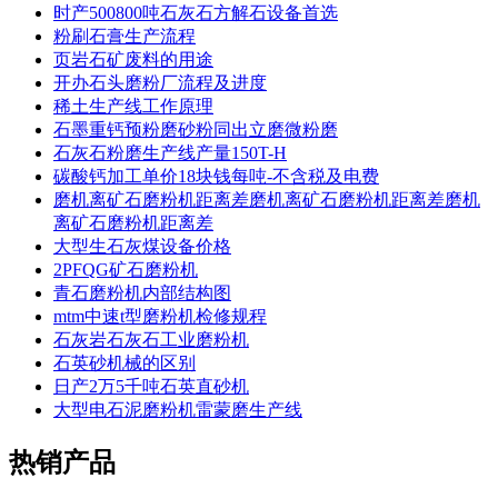
时产500800吨石灰石方解石设备首选
粉刷石膏生产流程
页岩石矿废料的用途
开办石头磨粉厂流程及进度
稀土生产线工作原理
石墨重钙预粉磨砂粉同出立磨微粉磨
石灰石粉磨生产线产量150T-H
碳酸钙加工单价18块钱每吨-不含税及电费
磨机离矿石磨粉机距离差磨机离矿石磨粉机距离差磨机
离矿石磨粉机距离差
大型生石灰煤设备价格
2PFQG矿石磨粉机
青石磨粉机内部结构图
mtm中速t型磨粉机检修规程
石灰岩石灰石工业磨粉机
石英砂机械的区别
日产2万5千吨石英直砂机
大型电石泥磨粉机雷蒙磨生产线
热销产品