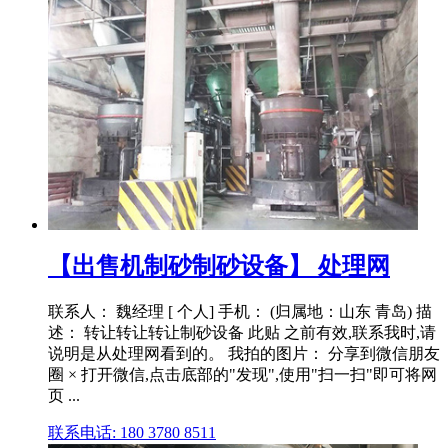
【出售机制砂制砂设备】 处理网
联系人： 魏经理 [ 个人] 手机： (归属地：山东 青岛) 描
述： 转让转让转让制砂设备 此贴 之前有效,联系我时,请
说明是从处理网看到的。 我拍的图片： 分享到微信朋友
圈 × 打开微信,点击底部的"发现",使用"扫一扫"即可将网
页 ...
联系电话: 180 3780 8511