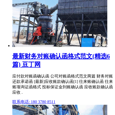
最新财务对账确认函格式范文(精选6
篇) 豆丁网
应付款对账函确认函 公司对账函格式范文两篇 财务对账
还款承诺函 [最新]应收账款确认函[1] 往来账确认函 往来
账项询证函格式 投标保证金到账确认函 应收账款确认函
应收 .
联系电话: 180 3780 8511