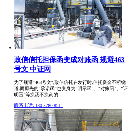
政信信托担保函变成对账函 规避463
号文 中证网
为了规避"463号文",政信信托在发行时,信托资金不断绕
道,而原先的"承诺函"也变身为"明示函"、"对账函"、"证
明函"等换汤不换药的 ...
联系电话: 180 3780 8511