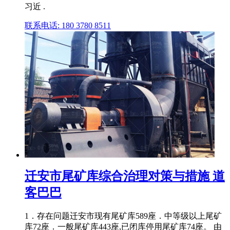
习近 .
联系电话: 180 3780 8511
迁安市尾矿库综合治理对策与措施 道
客巴巴
1．存在问题迁安市现有尾矿库589座．中等级以上尾矿
库72座．一般尾矿库443座,已闭库停用尾矿库74座。 由