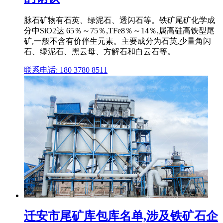
脉石矿物有石英、绿泥石、透闪石等。铁矿尾矿化学成
分中SiO2达 65％～75％,TFe8％～14％,属高硅高铁型尾
矿,一般不含有价伴生元素。主要成分为石英,少量角闪
石、绿泥石、黑云母、方解石和白云石等。
联系电话: 180 3780 8511
迁安市尾矿库包库名单,涉及铁矿石企