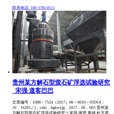
联系电话: 180 3780 8511
贵州某方解石型萤石矿浮选试验研究
_宋强 道客巴巴
文章编号：1008－7524（2017）06－0010－05DOI：
10．16283／j．cnki．hgkwyjg．2017．06．003 贵州某
方解石型萤石矿浮选试验研究＊宋强,谢贤,童雄,杜五星,