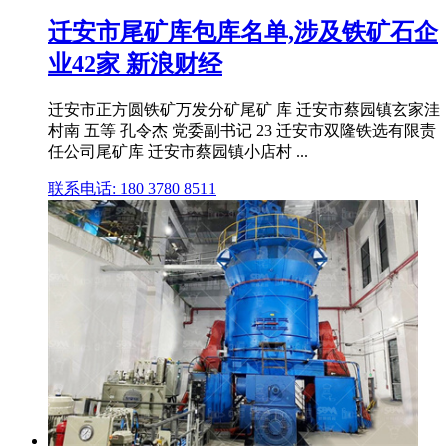
迁安市尾矿库包库名单,涉及铁矿石企
业42家 新浪财经
迁安市正方圆铁矿万发分矿尾矿 库 迁安市蔡园镇玄家洼
村南 五等 孔令杰 党委副书记 23 迁安市双隆铁选有限责
任公司尾矿库 迁安市蔡园镇小店村 ...
联系电话: 180 3780 8511