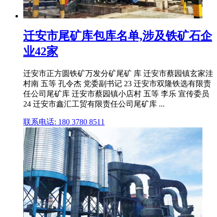
迁安市尾矿库包库名单,涉及铁矿石企
业42家
迁安市正方圆铁矿万发分矿尾矿 库 迁安市蔡园镇玄家洼
村南 五等 孔令杰 党委副书记 23 迁安市双隆铁选有限责
任公司尾矿库 迁安市蔡园镇小店村 五等 李乐 宣传委员
24 迁安市鑫汇工贸有限责任公司尾矿库 ...
联系电话: 180 3780 8511