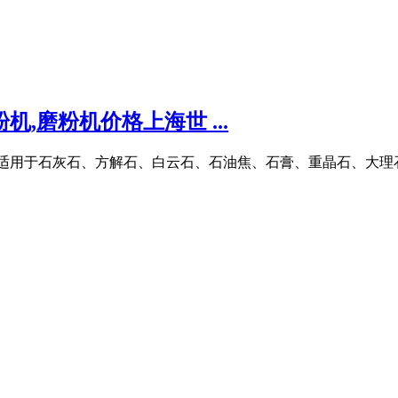
,磨粉机价格上海世 ...
吨/时,适用于石灰石、方解石、白云石、石油焦、石膏、重晶石、大