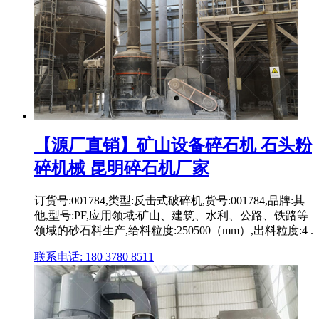
【源厂直销】矿山设备碎石机 石头粉
碎机械 昆明碎石机厂家
订货号:001784,类型:反击式破碎机,货号:001784,品牌:其
他,型号:PF,应用领域:矿山、建筑、水利、公路、铁路等
领域的砂石料生产,给料粒度:250500（mm）,出料粒度:4 .
联系电话: 180 3780 8511