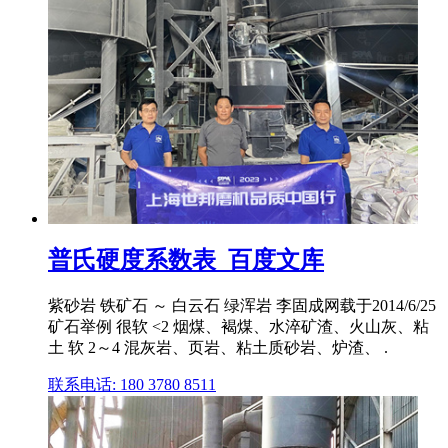
普氏硬度系数表_百度文库
紫砂岩 铁矿石 ～ 白云石 绿浑岩 李固成网载于2014/6/25
矿石举例 很软 <2 烟煤、褐煤、水淬矿渣、火山灰、粘
土 软 2～4 混灰岩、页岩、粘土质砂岩、炉渣、 .
联系电话: 180 3780 8511