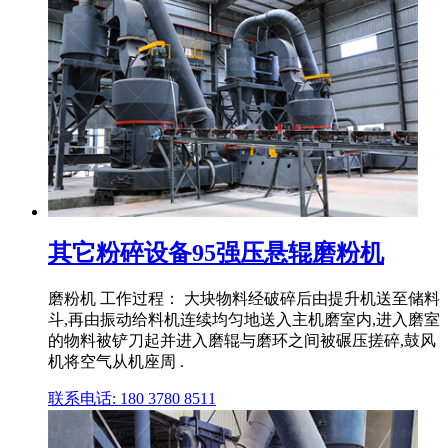
其它粉碎设备95强压悬辊磨粉机
磨粉机 工作过程： 大块物料经破碎后由提升机送至储料
斗,再由振动给料机连续均匀地送入主机磨室内,进入磨室
的物料被铲刀起并进入磨辊与磨环之间被碾压搓碎,鼓风
机将空气从机座周 .
联系电话: 180 3780 8511