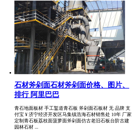
石材斧剁面石材斧剁面价格、图片、
排行 阿里巴巴
青石地面板材 手工錾道青石板 斧剁面石板材 无 品牌 支
付宝 ¥ 济宁经济开发区马集镇浩海石材销售处 10年 厂家
定制青石板荔枝面菠萝面斧剁面仿古老旧石板台阶古建
园林石材 ...