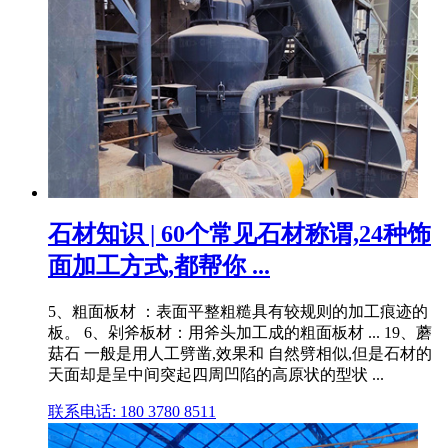
石材知识 | 60个常见石材称谓,24种饰
面加工方式,都帮你 ...
5、粗面板材 ：表面平整粗糙具有较规则的加工痕迹的
板。 6、剁斧板材：用斧头加工成的粗面板材 ... 19、蘑
菇石 一般是用人工劈凿,效果和 自然劈相似,但是石材的
天面却是呈中间突起四周凹陷的高原状的型状 ...
联系电话: 180 3780 8511