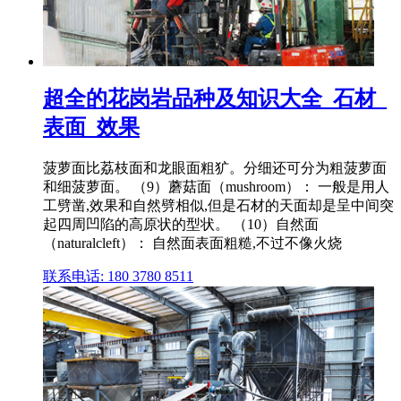
超全的花岗岩品种及知识大全_石材_
表面_效果
菠萝面比荔枝面和龙眼面粗犷。分细还可分为粗菠萝面
和细菠萝面。 （9）蘑菇面（mushroom）： 一般是用人
工劈凿,效果和自然劈相似,但是石材的天面却是呈中间突
起四周凹陷的高原状的型状。 （10）自然面
（naturalcleft）： 自然面表面粗糙,不过不像火烧
联系电话: 180 3780 8511