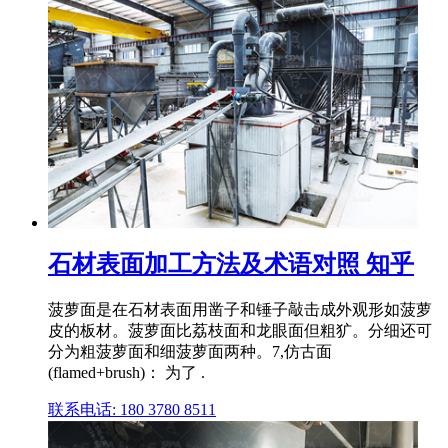
石材表面加工方法及术语对照 知乎
菠萝面是在石材表面用凿子和锤子敲击成外观形如菠萝
皮的板材。菠萝面比荔枝面和龙眼面但粗犷。分细还可
分为粗菠萝面和细菠萝面两种。7,仿古面
(flamed+brush)： 为了 .
联系电话: 180 3780 8511