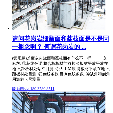
请问花岗岩细凿面和荔枝面是不是同
一概念啊？ 何谓花岗岩的 ...
(蠹肥趴)芝麻灰火烧面和荔枝面有什么不一样 _____ 芝
麻灰: ①花纹色调 将合板板材与颇检验板材平放平放在
地上,距板材处站立目测. ②人工凿痕 将板材平放在地上,
距板材处目测. ③色线条数 目测色线条数. ④缺角和崩角
用游标卡尺测量
联系电话: 180 3780 8511