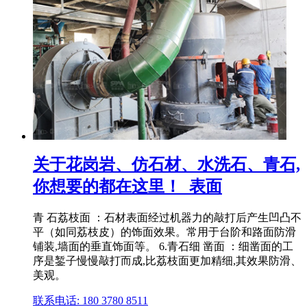
关于花岗岩、仿石材、水洗石、青石,
你想要的都在这里！_表面
青 石荔枝面 ：石材表面经过机器力的敲打后产生凹凸不
平（如同荔枝皮）的饰面效果。常用于台阶和路面防滑
铺装,墙面的垂直饰面等。 6.青石细 凿面 ：细凿面的工
序是錾子慢慢敲打而成,比荔枝面更加精细,其效果防滑、
美观。
联系电话: 180 3780 8511