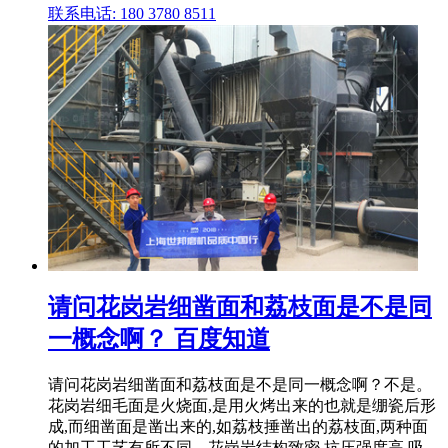
联系电话: 180 3780 8511
请问花岗岩细凿面和荔枝面是不是同
一概念啊？ 百度知道
请问花岗岩细凿面和荔枝面是不是同一概念啊？不是。
花岗岩细毛面是火烧面,是用火烤出来的也就是绷瓷后形
成,而细凿面是凿出来的,如荔枝捶凿出的荔枝面,两种面
的加工工艺有所不同。花岗岩结构致密,抗压强度高,吸