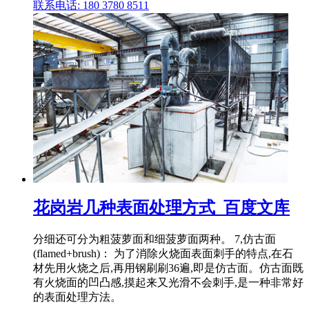
联系电话: 180 3780 8511
花岗岩几种表面处理方式_百度文库
分细还可分为粗菠萝面和细菠萝面两种。 7,仿古面
(flamed+brush)： 为了消除火烧面表面刺手的特点,在石
材先用火烧之后,再用钢刷刷36遍,即是仿古面。仿古面既
有火烧面的凹凸感,摸起来又光滑不会刺手,是一种非常好
的表面处理方法。