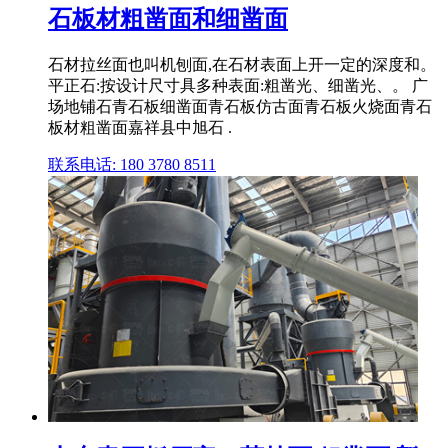
石板材粗凿面和细凿面
石材拉丝面也叫机刨面,在石材表面上开一定的深度和。
平正石:按设计尺寸具多种表面:粗凿光、细凿光、。 广
场地铺石青石板细凿面青石板仿古面青石板火烧面青石
板材粗凿面嘉祥县中旭石 .
联系电话: 180 3780 8511