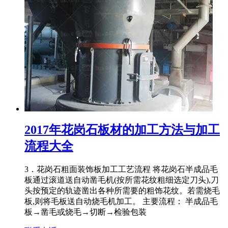
2017年花岗石板材的加工方法与加工
流程大全
3．花岗石粗面装饰板加工工艺流程 将花岗石半成品毛
板通过滚道送自动凿毛机(按所需花纹粗细选定刀头),刀
头按预定的轨迹凿出各种所需要的粗饰花纹。若需烧毛
板,则将毛板送自动烧毛机加工。 主要流程： 半成品毛
板→凿毛或烧毛→切断→检验包装