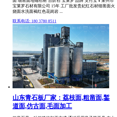
面 细凿面地铺石材 台阶石 宝莱罗 品牌 支付宝 ¥ 莱州市
宝莱罗石材有限公司 15年 工厂批发贵妃红石材细凿面火
烧面水洗面褐红色花岗岩 ...
联系电话: 180 3780 8511
山东青石板厂家：荔枝面,粗凿面,錾
道面,仿古面,毛面加工