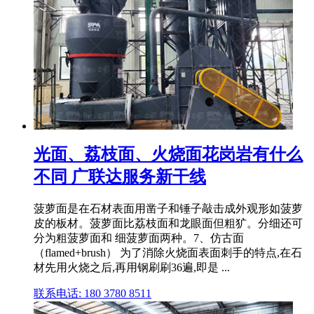
光面、荔枝面、火烧面花岗岩有什么
不同 广联达服务新干线
菠萝面是在石材表面用凿子和锤子敲击成外观形如菠萝
皮的板材。菠萝面比荔枝面和龙眼面但粗犷。分细还可
分为粗菠萝面和 细菠萝面两种。7、仿古面
（flamed+brush） 为了消除火烧面表面刺手的特点,在石
材先用火烧之后,再用钢刷刷36遍,即是 ...
联系电话: 180 3780 8511