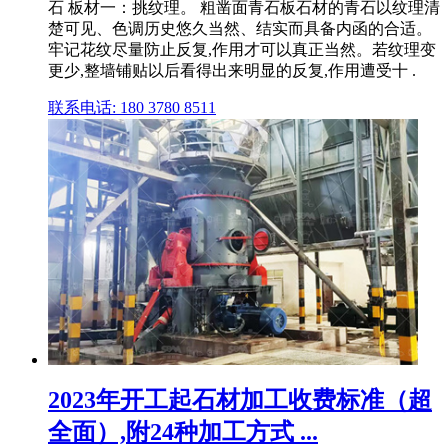
石 板材一：挑纹理。 粗凿面青石板石材的青石以纹理清
楚可见、色调历史悠久当然、结实而具备内函的合适。
牢记花纹尽量防止反复,作用才可以真正当然。若纹理变
更少,整墙铺贴以后看得出来明显的反复,作用遭受十 .
联系电话: 180 3780 8511
2023年开工起石材加工收费标准（超
全面）,附24种加工方式 ...