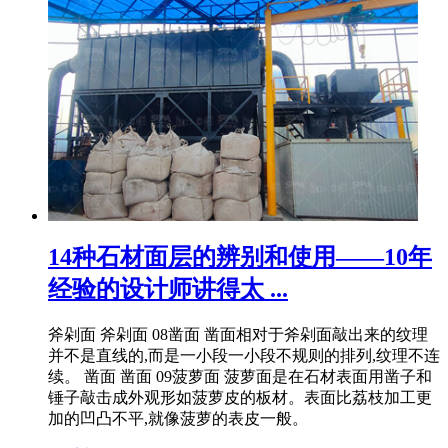
14种石材面层的辨别和使用——10年
经验的设计师讲得太 ...
斧剁面 斧剁面 08凿面 凿面相对于斧剁面敲出来的纹理
并不是直线的,而是一小段一小段不规则的排列,纹理不连
续。 凿面 凿面 09菠萝面 菠萝面是在石材表面用凿子和
锤子敲击成外观形如菠萝皮的板材。表面比荔枝加工更
加的凹凸不平,就像菠萝的表皮一般。