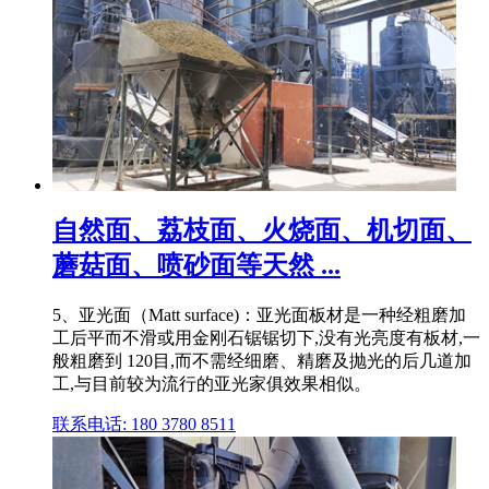
自然面、荔枝面、火烧面、机切面、
蘑菇面、喷砂面等天然 ...
5、亚光面（Matt surface)：亚光面板材是一种经粗磨加
工后平而不滑或用金刚石锯锯切下,没有光亮度有板材,一
般粗磨到 120目,而不需经细磨、精磨及抛光的后几道加
工,与目前较为流行的亚光家俱效果相似。
联系电话: 180 3780 8511