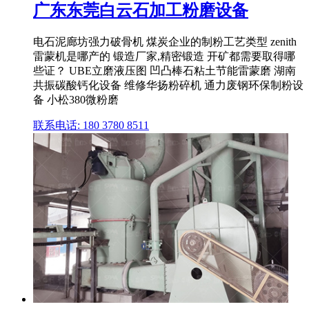
广东东莞白云石加工粉磨设备
电石泥廊坊强力破骨机 煤炭企业的制粉工艺类型 zenith
雷蒙机是哪产的 锻造厂家,精密锻造 开矿都需要取得哪
些证？ UBE立磨液压图 凹凸棒石粘土节能雷蒙磨 湖南
共振碳酸钙化设备 维修华扬粉碎机 通力废钢环保制粉设
备 小松380微粉磨
联系电话: 180 3780 8511