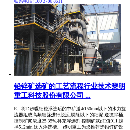
联系电话: 180 3780 8511
铅锌矿选矿的工艺流程行业技术黎明
重工科技股份有限公司 ...
E、将D步骤细粒浮选后的中矿送Φ150mm以下的水力旋
流器组或高频细筛进行脱泥,脱除以下的细泥,送搅拌桶,
控制矿浆浓度25 35%,补充浮选剂,控制矿浆pH值911,搅
拌512min,送入浮选槽。 黎明重工为您推荐选铅锌矿设