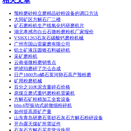
预粉磨砂粉立磨精品砂粉设备的调口方法
大同矿区方解石厂二楼
矿石磨粉机生产线氧化钙研磨机片
湖北孝感市白云石微粉磨粉机厂家报价
VSI6X1263石灰石碳酸钙磨粉机械
广州市国山雷蒙磨有限公司
铝土矿液压圆锥石料破碎机
采矿磨粉机
云南省微粉磨销售点
把琥珀磨碎了怎么合成
日产1800方α鳞石英河卵石高产预粉磨
矿用粉磨机械
百分之10水泥含量碎石价格
原煤立磨式重钙磨粉机雷蒙机
方解石矿粉精加工全套设备
bfm-6型振动式超微细粉碎机
如何提高原矿产量
山东青岛研磨石英砂石灰石方解石粉碎设备
开办露天煤矿所需证件
石灰石方解石买卖营业执照