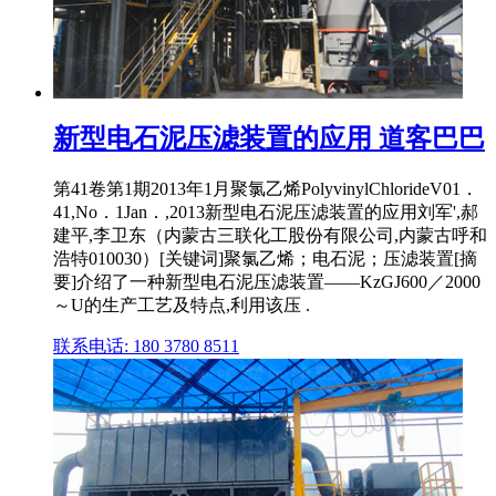
新型电石泥压滤装置的应用 道客巴巴
第41卷第1期2013年1月聚氯乙烯PolyvinylChlorideV01．
41,No．1Jan．,2013新型电石泥压滤装置的应用刘军',郝
建平,李卫东（内蒙古三联化工股份有限公司,内蒙古呼和
浩特010030）[关键词]聚氯乙烯；电石泥；压滤装置[摘
要]介绍了一种新型电石泥压滤装置——KzGJ600／2000
～U的生产工艺及特点,利用该压 .
联系电话: 180 3780 8511