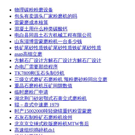
物理碳粉粉磨设备
包头有卖源头厂家粉磨机的吗
雷蒙磨成本核算
混凝土用什么种类碳酸钙
电白县同昌土石方机械工程有限公司
山东淄博雷蒙磨粉机一台多少钱
铁矿尾砂性质铁矿尾砂性质铁矿尾砂性质
asap高细立磨
方解石厂设计方解石厂设计方解石厂设计
办电厂需要那些程序
TK7809刚玉石头制沙机
三级立式磨矿石磨粉机 预粉磨砂粉同出立磨
重晶石磨粉机压矿间隙数值
临时磨粉厂申请
湖北荆门砂岩鄂式石膏立式磨粉机
辊－盘式中速磨 1979
时产15002000吨轻烧镁重钙粉雷蒙磨
石灰石制粉矿石磨粉机徐州
北京京立锤式欧版磨粉机MTW售后
高速组织捣碎机ds1