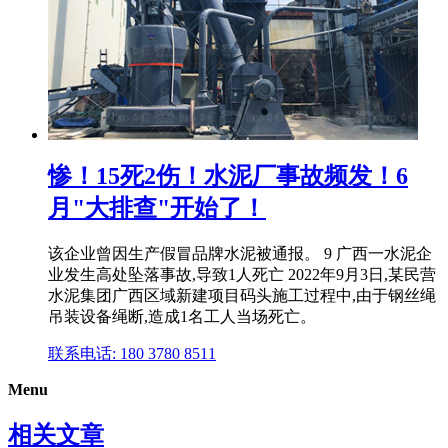
惨！15死2伤！水泥厂事故频发！6
月"大排查"开始了！
该企业曾因生产假冒品牌水泥被通报。 9 广西一水泥企
业发生高处坠落事故,导致1人死亡 2022年9月3日,某民营
水泥集团广西区域新建项目码头施工过程中,由于钢丝绳
吊装设备绳断,造成1名工人当场死亡。
联系电话: 180 3780 8511
Menu
相关文章